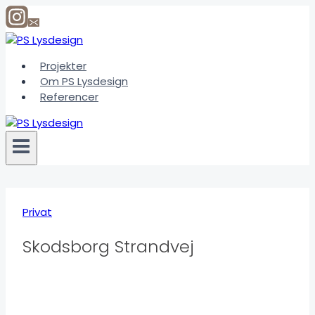
Fortsæt
til
indhold
Projekter
Om PS Lysdesign
Referencer
Privat
Skodsborg Strandvej