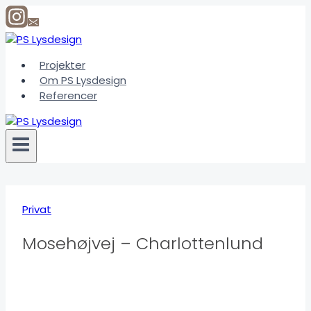
Fortsæt
til
indhold
Projekter
Om PS Lysdesign
Referencer
Privat
Mosehøjvej – Charlottenlund