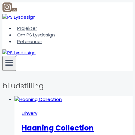
Fortsæt
til
indhold
Projekter
Om PS Lysdesign
Referencer
biludstilling
Erhverv
Haaning Collection