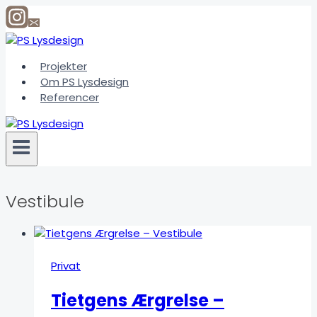
Fortsæt
til
indhold
Projekter
Om PS Lysdesign
Referencer
Vestibule
Privat
Tietgens Ærgrelse –